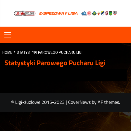
Skip
to
content
Primary
Menu
HOME
STATYSTYKI PAROWEGO PUCHARU LIGI
Statystyki Parowego Pucharu Ligi
© Ligi-żużlowe 2015-2023
|
CoverNews
by AF themes.